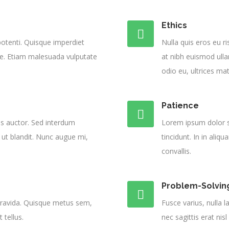
Ethics
otenti. Quisque imperdiet
Nulla quis eros eu ri
itae. Etiam malesuada vulputate
at nibh euismod ull
odio eu, ultrices mat
Patience
is auctor. Sed interdum
Lorem ipsum dolor si
 ut blandit. Nunc augue mi,
tincidunt. In in aliq
convallis.
Problem-Solvin
 gravida. Quisque metus sem,
Fusce varius, nulla l
 tellus.
nec sagittis erat nisl