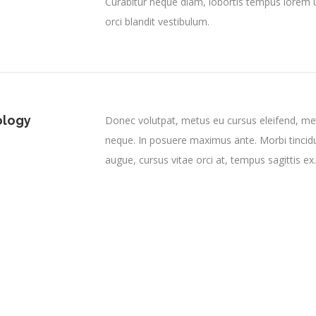
Curabitur neque diam, lobortis tempus lorem u
orci blandit vestibulum.
ology
Donec volutpat, metus eu cursus eleifend, met
neque. In posuere maximus ante. Morbi tincidunt
augue, cursus vitae orci at, tempus sagittis ex