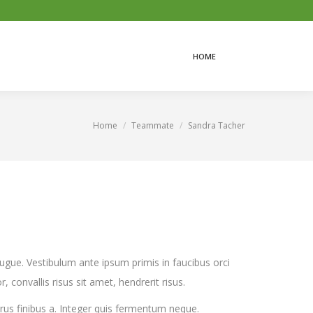
HOME
HOME
Home
Teammate
Sandra Tacher
You are here:
augue. Vestibulum ante ipsum primis in faucibus orci
r, convallis risus sit amet, hendrerit risus.
urus finibus a. Integer quis fermentum neque.