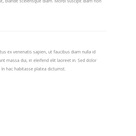
t, blandit scelerisque diam. Morbi suscipit diam non
us ex venenatis sapien, ut faucibus diam nulla id
 massa dui, in eleifend elit laoreet in. Sed dolor
. In hac habitasse platea dictumst.