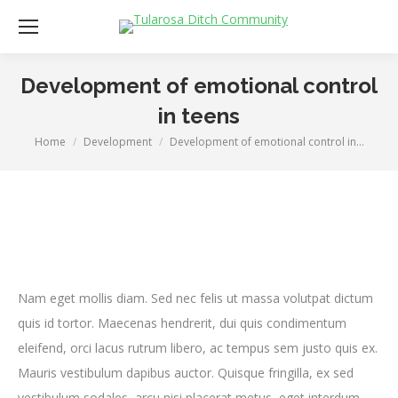
Development of emotional control
in teens
Home
Development
Development of emotional control in…
You are here:
Nam eget mollis diam. Sed nec felis ut massa volutpat dictum
quis id tortor. Maecenas hendrerit, dui quis condimentum
eleifend, orci lacus rutrum libero, ac tempus sem justo quis ex.
Mauris vestibulum dapibus auctor. Quisque fringilla, ex sed
vestibulum sodales, arcu nisi placerat metus, eget interdum